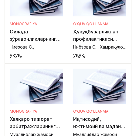
MONOGRAFIYA
O‘QUV QO‘LLANMA
Оилада
Ҳуқуқбузарликлар
зўравонликларнинг
профилактикаси
жиноят-ҳуқуқий ва
субъектларининг
Ниёзова С.,
Ниёзова С. , Хамрақулов Ш.,
криминологик
ваколат доираси.
Ҳуқуқ,
Ҳуқуқ,
жиҳатлари
MONOGRAFIYA
O‘QUV QO‘LLANMA
Халқаро тижорат
Иқтисодий,
арбитражларининг
ижтимоий ва маданий
ҳуқуқий асослари ва
ҳуқуқларни миллий
Муаллифлар жамоси,
Муаллифлар жамоси,