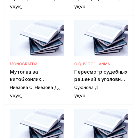
фаолияти
судларда кўриб
Ҳуқуқ,
Ҳуқуқ,
ривожланишининг
чиқиш
замонавий
тенденциялари
MONOGRAFIYA
O‘QUV QO‘LLANMA
Мутолаа ва
Пересмотр судебных
китобхонлик
решений в уголовном
маданиятини
процессе
Ниёзова С, Ниёзова Д.,
Суюнова Д,
ривожлантириш
Ҳуқуқ,
Ҳуқуқ,
интеллектуал
ривожланган авлодни
тарбиялаш
кафолатидир