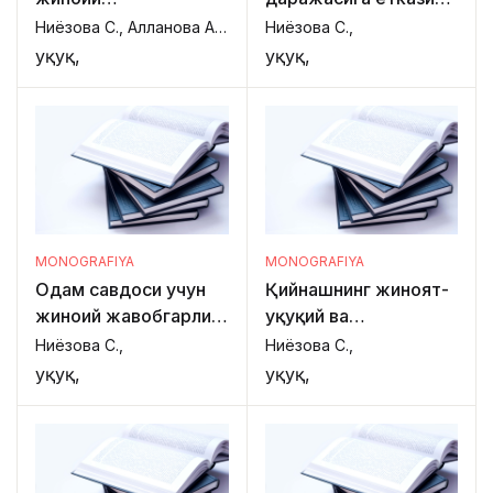
жавобгарлиги
ва ўзини ўзи
Ниёзова С., Алланова А., Ҳакимов К.,
Ниёзова С.,
ўлдиришга
Ҳуқуқ,
Ҳуқуқ,
ундаганлик-нинг
жиноят-ҳуқуқий ва
криминолоик
жиҳатлари
MONOGRAFIYA
MONOGRAFIYA
Одам савдоси учун
Қийнашнинг жиноят-
жиноий жавобгарлик:
ҳуқуқий ва
миллий ва хорижий
криминологик
Ниёзова С.,
Ниёзова С.,
тажриба
жиҳатлари
Ҳуқуқ,
Ҳуқуқ,