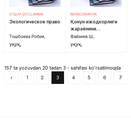
O‘QUV QO‘LLANMA
MONOGRAFIYA
Экологическое право
Қонун ижодкорлиги
жараёнини
такомиллаштириш:
Тошбоева Робия,
Файзиев Ш.,
миллий ва хорижий
Ҳуқуқ,
Ҳуқуқ,
тажриба
157 ta yozuvdan 20 tadan 3 - sahifasi koʻrsatilmoqda
‹
1
2
3
4
5
6
7