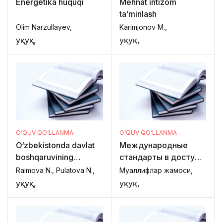
Energetika huquqi
Mehnat intizom
ta’minlash
Olim Narzullayev,
Karimjonov M.,
Ҳуқуқ,
Ҳуқуқ,
O‘QUV QO‘LLANMA
O‘QUV QO‘LLANMA
O‘zbekistonda davlat
Международные
boshqaruvining
стандарты в доступе
huquqiy asoslari
к правосудию в
Raimova N., Pulatova N.,
Муаллифлар жамоси,
области
Ҳуқуқ,
Ҳуқуқ,
экономических,
социальных и
культурных прав.