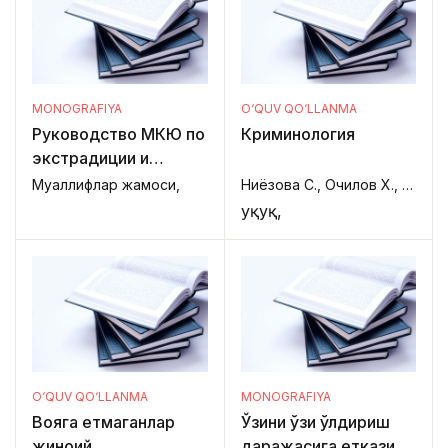
Национальный
тренинг.
MONOGRAFIYA
O‘QUV QO‘LLANMA
Руководство МКЮ по
Криминология
экстрадиции и
высылке в
Муаллифлар жамоси,
Ниёзова С., Очилов Х., Алланов А.,
Центральной Азии
Ҳуқуқ,
O‘QUV QO‘LLANMA
MONOGRAFIYA
Вояга етмаганлар
Ўзини ўзи ўлдириш
жиноий
даражасига етказиш