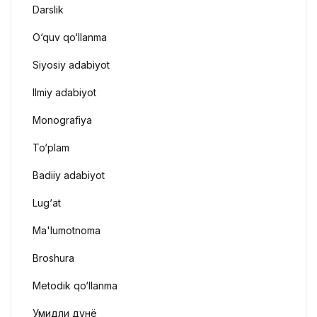
Darslik
O‘quv qo‘llanma
Siyosiy adabiyot
Ilmiy adabiyot
Monografiya
To‘plam
Badiiy adabiyot
Lug‘at
Ma'lumotnoma
Broshura
Metodik qo‘llanma
Умидли дунё