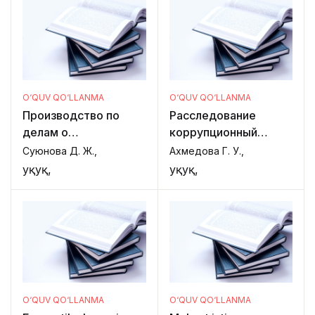
O‘QUV QO‘LLANMA
O‘QUV QO‘LLANMA
Производство по
Расследование
делам о
коррупционный
преступлениях
преступлений
Суюнова Д. Ж.,
Ахмедова Г. У.,
несовершеннолет
Ҳуқуқ,
Ҳуқуқ,
O‘QUV QO‘LLANMA
O‘QUV QO‘LLANMA