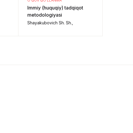
O‘QUV QO‘LLANMA
O‘QUV QO‘
Immiy (huquqiy) tadqiqot
Констит
metodologiyasi
и Конст
судопро
Shayakubovich Sh. Sh.,
Караходжа