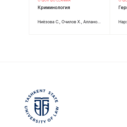
O‘QUV QO‘LLANMA
O‘Q
Криминология
Гер
Ниёзова С., Очилов Х., Алланова А.,
Нар