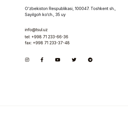
O‘zbekiston Respublikasi, 100047. Toshkent sh.,
Sayilgoh ko‘ch., 35 uy
info@tsul.uz
tel: +998 71 233-66-36
fax: +998 71 233-37-48