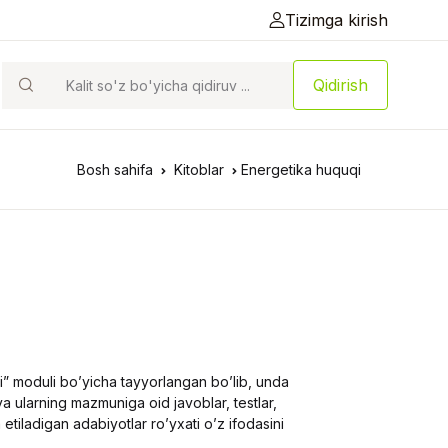
Tizimga kirish
Qidirish
Bosh sahifa
Kitoblar
Energetika huquqi
” moduli bo’yicha tayyorlangan bo’lib, unda
 ularning mazmuniga oid javoblar, testlar,
tiladigan adabiyotlar ro’yxati o’z ifodasini