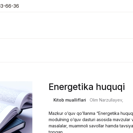
33-66-36
Energetika huquqi
Kitob mualliflari
Olim Narzullayev,
Mazkur o’quv qo’llanma “Energetika huquqi
modulning o’quv dasturi asosida mavzular va
masalalar, muammoli savollar hamda tavsiya e
topgan.