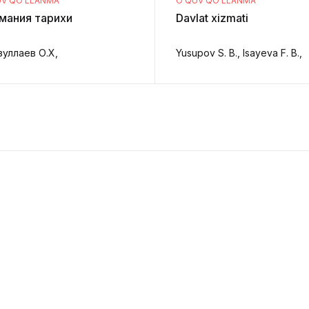
UV QO‘LLANMA
O‘QUV QO‘LLANMA
мания тарихи
Davlat xizmati
зуллаев О.Х,
Yusupov S. B., Isayeva F. B.,