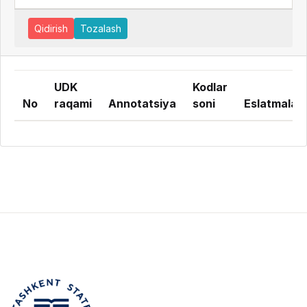
Qidirish
Tozalash
UDK
Kodlar
No
raqami
Annotatsiya
soni
Eslatmalar