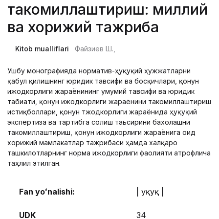
такомиллаштириш: миллий
ва хорижий тажриба
Kitob mualliflari
Файзиев Ш.,
Ушбу монографияда норматив-ҳуқуқий ҳужжатларни
қабул қилишнинг юридик тавсифи ва босқичлари, қонун
ижодкорлиги жараёнининг умумий тавсифи ва юридик
табиати, қонун ижодкорлиги жараёнини такомиллаштириш
истиқболлари, қонун тжодкорлиги жараёнида ҳуқуқий
экспертиза ва тартибга солиш таьсирини бахолашни
такомиллаштириш, қонун ижодкорлиги жараёнига оид
хорижий мамлакатлар тажрибаси ҳамда халқаро
ташкилотларнинг норма ижодкорлиги фаолияти атрофлича
таҳлил этилган.
Fan yoʻnalishi:
| Ҳуқуқ |
UDK
34