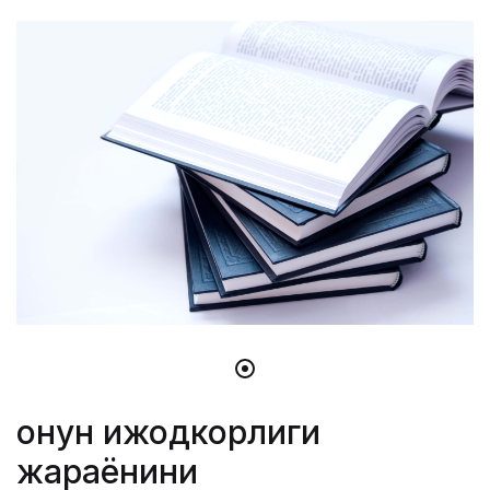
Қонун ижодкорлиги
жараёнини