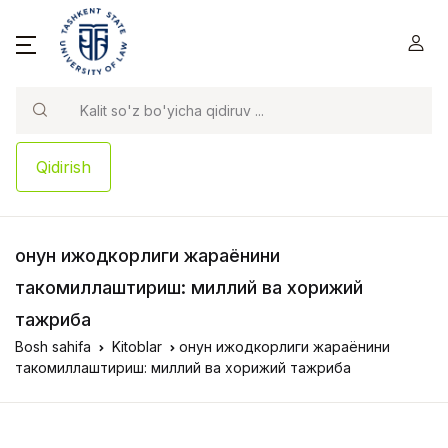
Qidirish
Қонун ижодкорлиги жараёнини
такомиллаштириш: миллий ва хорижий
тажриба
Bosh sahifa
Kitoblar
Қонун ижодкорлиги жараёнини
такомиллаштириш: миллий ва хорижий тажриба