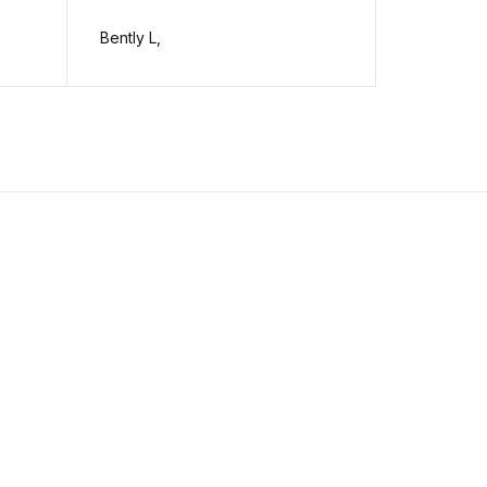
and pract
Bently L,
Gary B. Bo