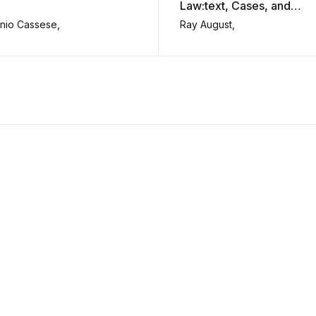
Law:text, Cases, and
Readings.
nio Cassese,
Ray August,