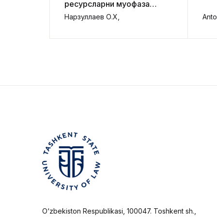
ресурсларни муҳофаза
қилиш ва улардан
Нарзуллаев О.Х,
Anto
фойдаланишни ҳуқуқий
тартибга солишни
такомиллаштириш
O‘zbekiston Respublikasi, 100047. Toshkent sh.,