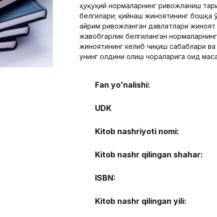
ҳуқуқий нормаларнинг ривожланиш тари
белгилари; қийнаш жиноятининг бошқа 
айрим ривожланган давлатлари жиноят
жавобгарлик белгиланган нормаларнинг 
жиноятининг келиб чиқиш сабаблари ва
унинг олдини олиш чораларига оид маса
Fan yoʻnalishi:
UDK
Kitob nashriyoti nomi:
Kitob nashr qilingan shahar:
ISBN:
Kitob nashr qilingan yili: