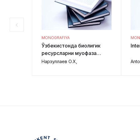
MONOGRAFIYA
MON
Ўзбекистонда биолигик
Inte
ресурсларни муҳофаза
қилиш ва улардан
Нарзуллаев О.Х,
Anto
фойдаланишни ҳуқуқий
тартибга солишни
такомиллаштириш