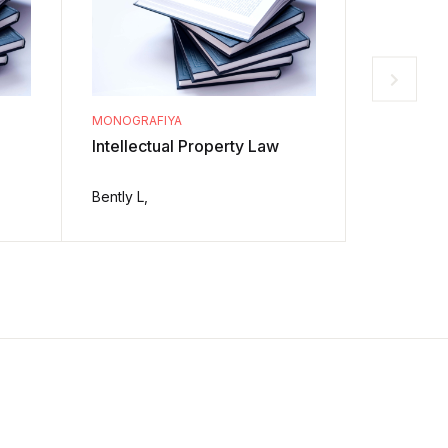
MONOGRAFIYA
MONOGRAF
Intellectual Property Law
The Mode
13th Edit
Bently L,
Richard St