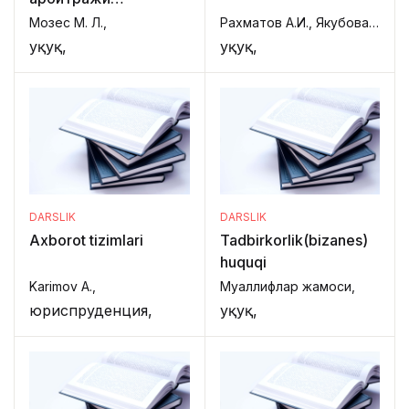
тамойиллари ва
Мозес М. Л.,
Рахматов А.И., Якубова И. Б.,
амалиёти
Ҳуқуқ,
Ҳуқуқ,
DARSLIK
DARSLIK
Axborot tizimlari
Tadbirkorlik(bizanes)
huquqi
Karimov A.,
Муаллифлар жамоси,
юриспруденция,
Ҳуқуқ,