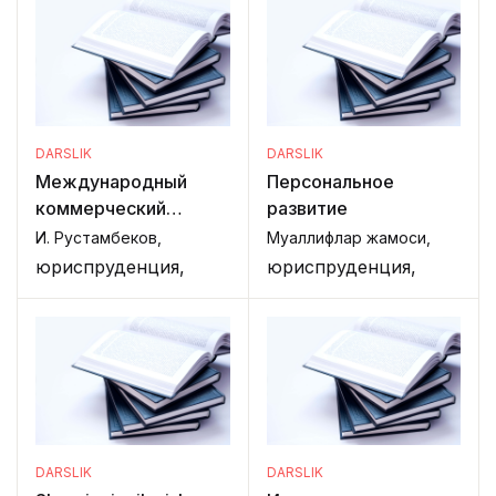
DARSLIK
DARSLIK
Международный
Персональное
коммерческий
развитие
арбитраж
И. Рустамбеков,
Муаллифлар жамоси,
юриспруденция,
юриспруденция,
DARSLIK
DARSLIK