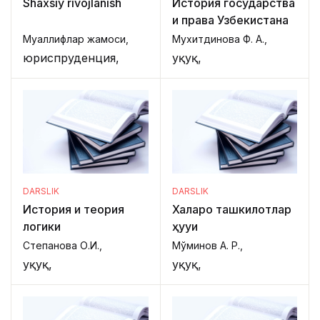
Shaxsiy rivojlanish
История государства
и права Узбекистана
Муаллифлар жамоси,
Мухитдинова Ф. А.,
юриспруденция,
Ҳуқуқ,
DARSLIK
DARSLIK
История и теория
Халқаро ташкилотлар
логики
ҳуқуқи
Степанова О.И.,
Мўминов А. Р.,
Ҳуқуқ,
Ҳуқуқ,