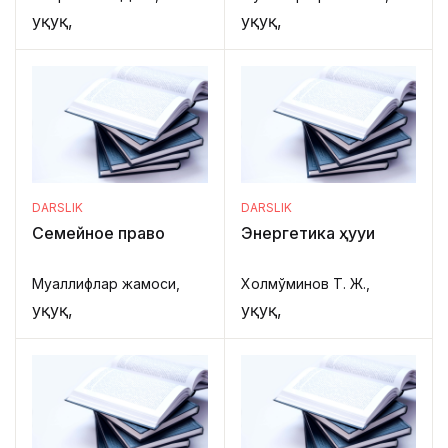
Ҳуқуқ,
Ҳуқуқ,
DARSLIK
DARSLIK
Семейное право
Энергетика ҳуқуқи
Муаллифлар жамоси,
Холмўминов Т. Ж.,
Ҳуқуқ,
Ҳуқуқ,