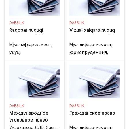
DARSLIK
DARSLIK
Raqobat huquqi
Vizual xalqaro huquq
Муаллифлар жамоси,
Муаллифлар жамоси,
Ҳуқуқ,
юриспруденция,
DARSLIK
DARSLIK
Международное
Гражданское право
уголовное право
Умарханова Д. Ш.,Саяпин С. В.,
Муаллифлар жамоси,