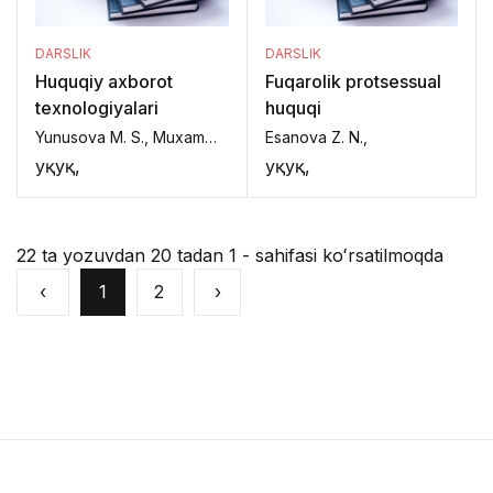
DARSLIK
DARSLIK
Huquqiy axborot
Fuqarolik protsessual
texnologiyalari
huquqi
Yunusova M. S., Muxammadiyev J. O'.,
Esanova Z. N.,
Ҳуқуқ,
Ҳуқуқ,
22 ta yozuvdan 20 tadan 1 - sahifasi koʻrsatilmoqda
‹
1
2
›