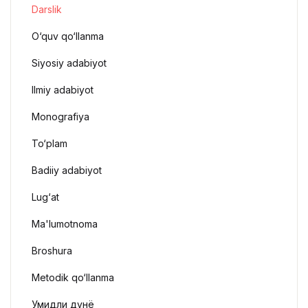
Darslik
O‘quv qo‘llanma
Siyosiy adabiyot
Ilmiy adabiyot
Monografiya
To‘plam
Badiiy adabiyot
Lug‘at
Ma'lumotnoma
Broshura
Metodik qo‘llanma
Умидли дунё