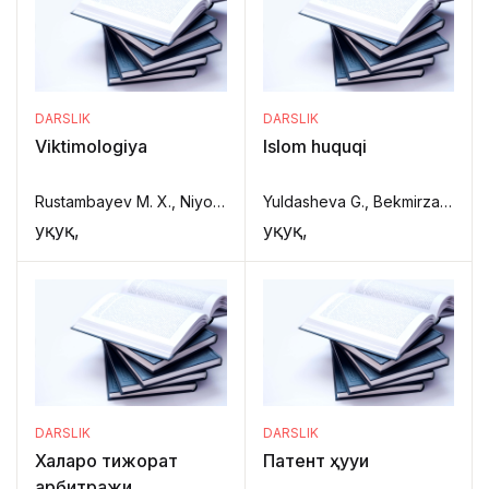
DARSLIK
DARSLIK
Viktimologiya
Islom huquqi
Rustambayev M. X., Niyozova S. S.,
Yuldasheva G., Bekmirzayev I., Sarsenbayev A.,
Ҳуқуқ,
Ҳуқуқ,
DARSLIK
DARSLIK
Халқаро тижорат
Патент ҳуқуқи
арбитражи