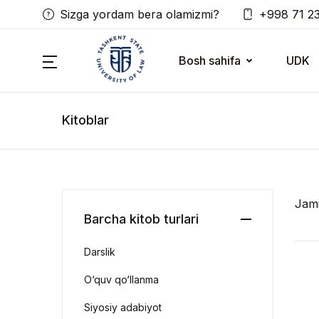
Sizga yordam bera olamizmi?
+998 71 2
Bosh sahifa
UDK
Kitoblar
Jam
Barcha kitob turlari
Darslik
O‘quv qo‘llanma
Siyosiy adabiyot