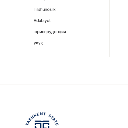
Tilshunoslik
Adabiyot
юриспруденция
Ҳуқуқ