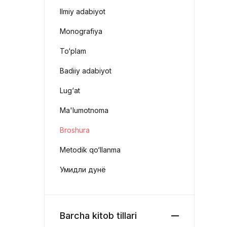
Ilmiy adabiyot
Monografiya
To‘plam
Badiiy adabiyot
Lug‘at
Ma'lumotnoma
Broshura
Metodik qo‘llanma
Умидли дунё
Barcha kitob tillari