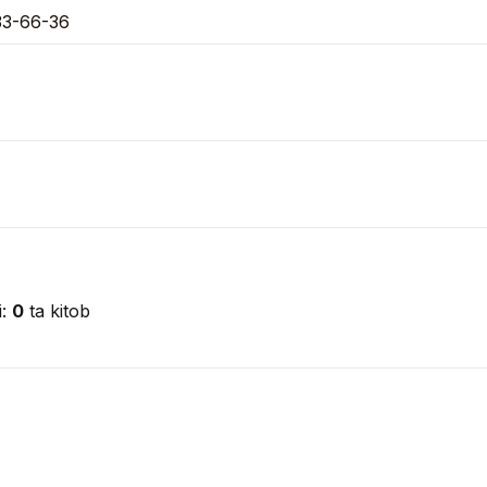
33-66-36
i:
0
ta kitob