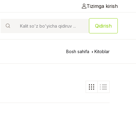
Tizimga kirish
Qidirish
Bosh sahifa
Kitoblar