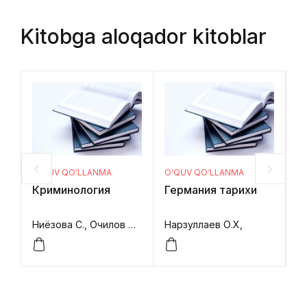
Kitobga aloqador kitoblar
O‘QUV QO‘LLANMA
O‘QUV QO‘LLANMA
O
Криминология
Германия тарихи
Da
Ниёзова С., Очилов Х., Алланова А.,
Нарзуллаев О.Х,