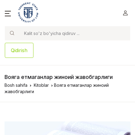
Qidirish
Вояга етмаганлар жиноий жавобгарлиги
Bosh sahifa
Kitoblar
Вояга етмаганлар жиноий
жавобгарлиги