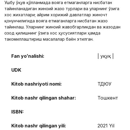
Ушбу ўқув қўлланмада вояга етмаганларга нисбатан
тайинланадиган жиноий жазо турлари ва уларнинг ўзига
хос жихатлари; айрим хорижий давлатлар жиночт
қонунчилигида вояга етмаганларга нисбатан жазо
тайинлаш. Уларнинг жиноий жавобгарликдан ва жазодан
озод қилишнинг ўзига хос ҳусусиятлари ҳамда
такомиллаштириш масалалар баён этилган.
Fan yoʻnalishi:
| Ҳуқуқ |
UDK
Kitob nashriyoti nomi:
ТДЮУ
Kitob nashr qilingan shahar:
Тошкент
ISBN:
Kitob nashr qilingan yili:
2021 Yil