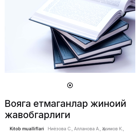
Вояга етмаганлар жиноий
жавобгарлиги
Kitob mualliflari
Ниёзова С., Алланова А., Ҳакимов К.,