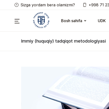
Sizga yordam bera olamizmi?
+998 71 2
Bosh sahifa
UDK
Immiy (huquqiy) tadqiqot metodologiyasi