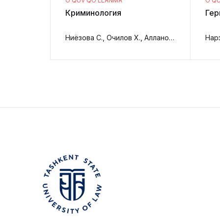
O‘QUV QO‘LLANMA
O‘Q
Криминология
Гер
Ниёзова С., Очилов Х., Алланова А.,
Нар