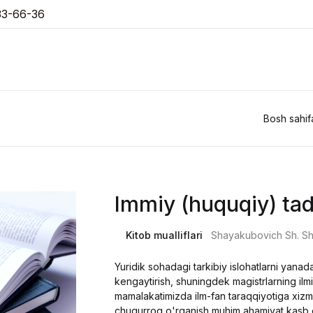
33-66-36
Bosh sahif
Immiy (huquqiy) ta
Kitob mualliflari
Shayakubovich Sh. Sh
Yuridik sohadagi tarkibiy islohatlarni yanad
kengaytirish, shuningdek magistrlarning ilmiy
mamalakatimizda ilm-fan taraqqiyotiga xizma
chuqurroq o'rganish muhim ahamiyat kasb e