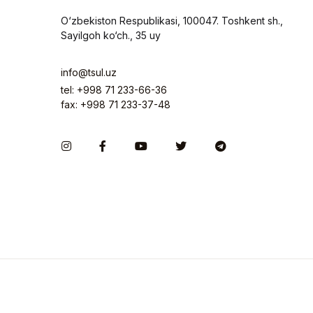
O‘zbekiston Respublikasi, 100047. Toshkent sh.,
Sayilgoh ko‘ch., 35 uy
info@tsul.uz
tel: +998 71 233-66-36
fax: +998 71 233-37-48