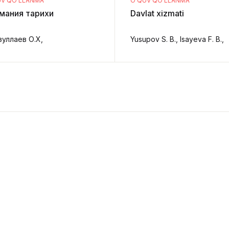
UV QO‘LLANMA
O‘QUV QO‘LLANMA
мания тарихи
Davlat xizmati
зуллаев О.Х,
Yusupov S. B., Isayeva F. B.,