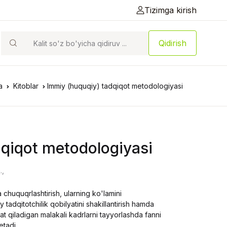
Tizimga kirish
Qidirish
a
Kitoblar
Immiy (huquqiy) tadqiqot metodologiyasi
dqiqot metodologiyasi
.,
a chuquqrlashtirish, ularning ko'lamini
 tadqitotchilik qobilyatini shakillantirish hamda
t qiladigan malakali kadrlarni tayyorlashda fanni
tadi.