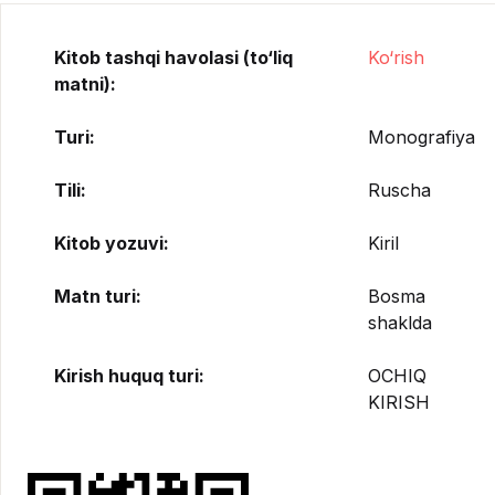
Kitob tashqi havolasi (to‘liq
Ko‘rish
matni):
Turi:
Monografiya
Tili:
Ruscha
Kitob yozuvi:
Kiril
Matn turi:
Bosma
shaklda
Kirish huquq turi:
OCHIQ
KIRISH