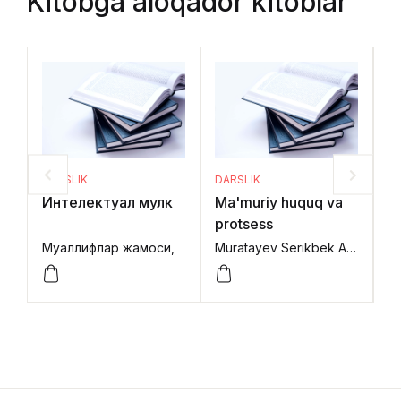
Kitobga aloqador kitoblar
DARSLIK
DARSLIK
DA
Интелектуал мулк
Ma'muriy huquq va
F
protsess
h
Муаллифлар жамоси,
Muratayev Serikbek Alpamisovich, Musayev Bekzod Tursunboyev, Artikov Dilmurod,
Es