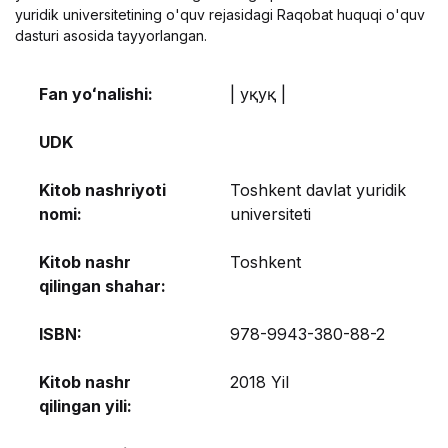
yuridik universitetining o'quv rejasidagi Raqobat huquqi o'quv
dasturi asosida tayyorlangan.
Fan yoʻnalishi:
| Ҳуқуқ |
UDK
Kitob nashriyoti
Toshkent davlat yuridik
nomi:
universiteti
Kitob nashr
Toshkent
qilingan shahar:
ISBN:
978-9943-380-88-2
Kitob nashr
2018 Yil
qilingan yili: