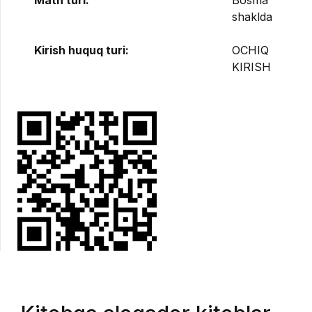
Matn turi:
Bosma
shaklda
Kirish huquq turi:
OCHIQ
KIRISH