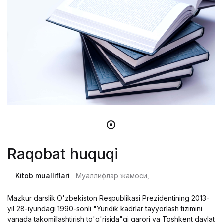
Raqobat huquqi
Kitob mualliflari
Муаллифлар жамоси,
Mazkur darslik O'zbekiston Respublikasi Prezidentining 2013-
yil 28-iyundagi 1990-sonli "Yuridik kadrlar tayyorlash tizimini
yanada takomillashtirish to'g'risida"gi qarori va Toshkent davlat