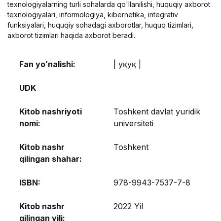
texnologiyalarning turli sohalarda qo'llanilishi, huquqiy axborot
texnologiyalari, informologiya, kibernetika, integrativ
funksiyalari, huquqiy sohadagi axborotlar, huquq tizimlari,
axborot tizimlari haqida axborot beradi.
Fan yoʻnalishi:
| Ҳуқуқ |
UDK
Kitob nashriyoti
Toshkent davlat yuridik
nomi:
universiteti
Kitob nashr
Toshkent
qilingan shahar:
ISBN:
978-9943-7537-7-8
Kitob nashr
2022 Yil
qilingan yili: