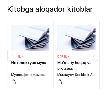
Kitobga aloqador kitoblar
DARSLIK
DARSLIK
DA
Интелектуал мулк
Ma'muriy huquq va
F
protsess
h
Муаллифлар жамоси,
Muratayev Serikbek Alpamisovich, Musayev Bekzod Tursunboyev, Artikov Dilmurod,
Es