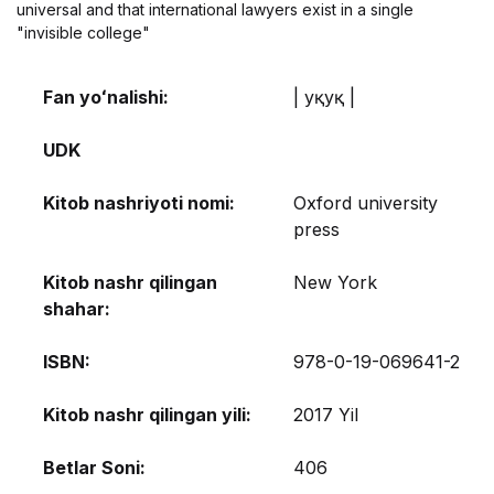
universal and that international lawyers exist in a single
"invisible college"
Fan yoʻnalishi:
| Ҳуқуқ |
UDK
Kitob nashriyoti nomi:
Oxford university
press
Kitob nashr qilingan
New York
shahar:
ISBN:
978-0-19-069641-2
Kitob nashr qilingan yili:
2017 Yil
Betlar Soni:
406