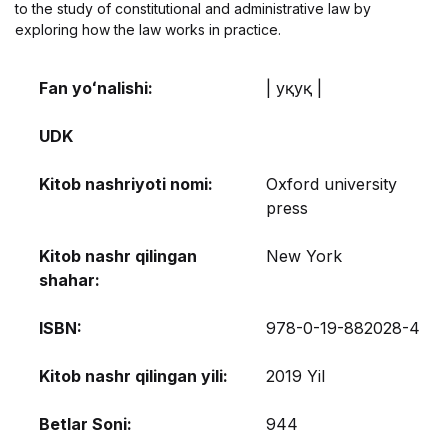
to the study of constitutional and administrative law by
exploring how the law works in practice.
Fan yoʻnalishi:
| Ҳуқуқ |
UDK
Kitob nashriyoti nomi:
Oxford university
press
Kitob nashr qilingan
New York
shahar:
ISBN:
978-0-19-882028-4
Kitob nashr qilingan yili:
2019 Yil
Betlar Soni:
944