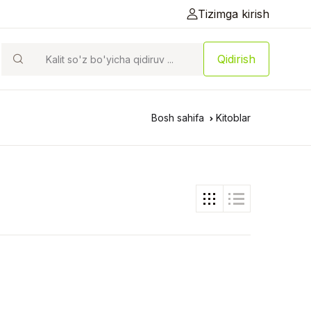
Tizimga kirish
Qidirish
Bosh sahifa
Kitoblar