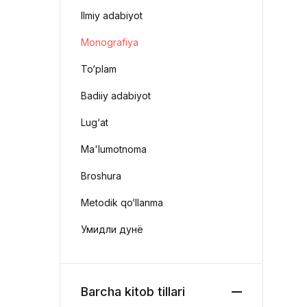
Ilmiy adabiyot
Monografiya
To‘plam
Badiiy adabiyot
Lug‘at
Ma'lumotnoma
Broshura
Metodik qo‘llanma
Умидли дунё
Barcha kitob tillari