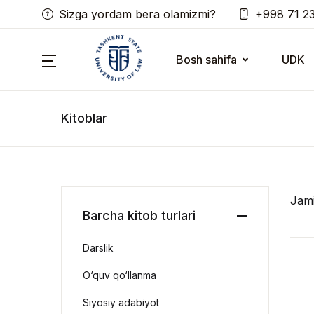
Sizga yordam bera olamizmi?
+998 71 2
Bosh sahifa
UDK
Kitoblar
Jam
Barcha kitob turlari
Darslik
O‘quv qo‘llanma
Siyosiy adabiyot