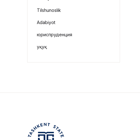
Tilshunoslik
Adabiyot
юриспруденция
Ҳуқуқ