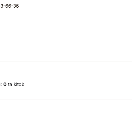
33-66-36
i:
0
ta kitob