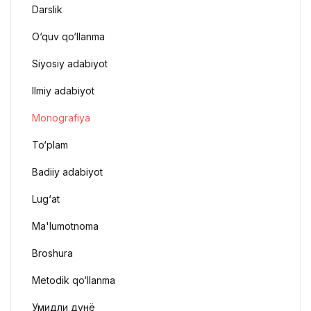
Darslik
O‘quv qo‘llanma
Siyosiy adabiyot
Ilmiy adabiyot
Monografiya
To‘plam
Badiiy adabiyot
Lug‘at
Ma'lumotnoma
Broshura
Metodik qo‘llanma
Умидли дунё