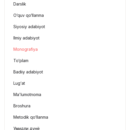
Darslik
O‘quv qo‘llanma
Siyosiy adabiyot
Ilmiy adabiyot
Monografiya
To‘plam
Badiiy adabiyot
Lug‘at
Ma'lumotnoma
Broshura
Metodik qo‘llanma
Умидли дунё