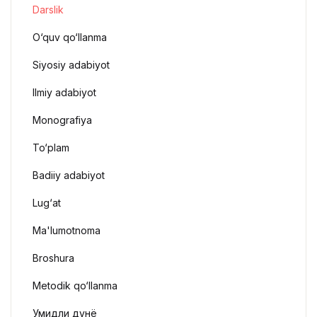
Darslik
O‘quv qo‘llanma
Siyosiy adabiyot
Ilmiy adabiyot
Monografiya
To‘plam
Badiiy adabiyot
Lug‘at
Ma'lumotnoma
Broshura
Metodik qo‘llanma
Умидли дунё