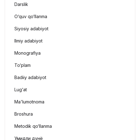
Darslik
O‘quv qo‘llanma
Siyosiy adabiyot
Ilmiy adabiyot
Monografiya
To‘plam
Badiiy adabiyot
Lug‘at
Ma'lumotnoma
Broshura
Metodik qo‘llanma
Умидли дунё