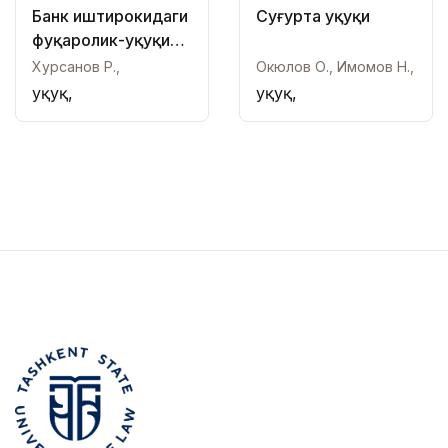
Банк иштирокидаги
Суғурта ҳуқуқи
фуқаролик-ҳуқуқий
шартномалар
Хурсанов Р.,
Окюлов О., Имомов Н.,
Ҳуқуқ,
Ҳуқуқ,