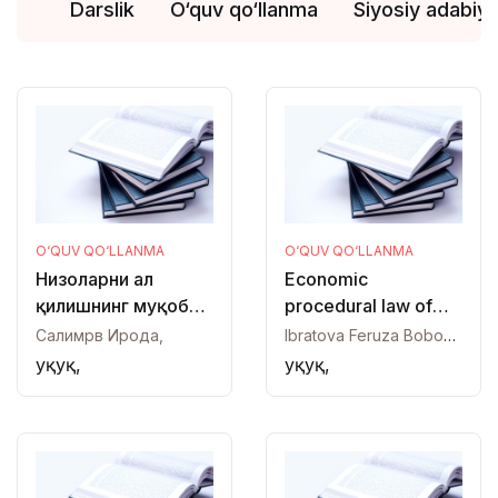
Darslik
O‘quv qo‘llanma
Siyosiy adabiy
O‘QUV QO‘LLANMA
O‘QUV QO‘LLANMA
Низоларни ҳал
Economic
қилишнинг муқобил
procedural law of
усуллари
the republic of
Салимрв Ирода,
Ibratova Feruza Bobokulova,
Uzbekistan
Ҳуқуқ,
Ҳуқуқ,