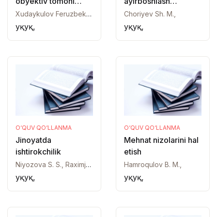
obyektiv tomoni
ayirboshlash
belgilari
shartnomasi
Xudaykulov Feruzbek Hurramovich,
Choriyev Sh. M.,
Ҳуқуқ,
Ҳуқуқ,
O‘QUV QO‘LLANMA
O‘QUV QO‘LLANMA
Jinoyatda
Mehnat nizolarini hal
ishtirokchilik
etish
Niyozova S. S., Raximjonova N. R., Hojiyev N. K.,
Hamroqulov B. M.,
Ҳуқуқ,
Ҳуқуқ,