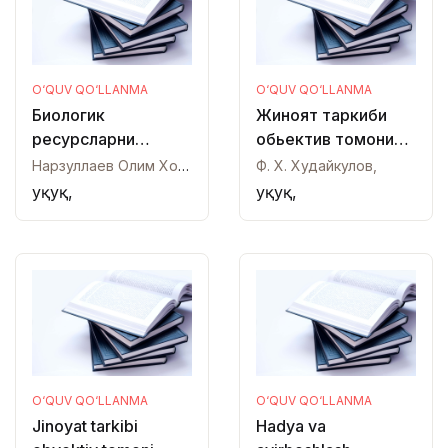
O‘QUV QO‘LLANMA
O‘QUV QO‘LLANMA
Биологик
Жиноят таркиби
ресурсларни
обьектив томони
муҳофаза қилиш ва
белгилари
Нарзуллаев Олим Холмаматович,
Ф. Х. Худайкулов,
улардан
Ҳуқуқ,
Ҳуқуқ,
фойдаланиш ҳуқуқи
O‘QUV QO‘LLANMA
O‘QUV QO‘LLANMA
Jinoyat tarkibi
Hadya va