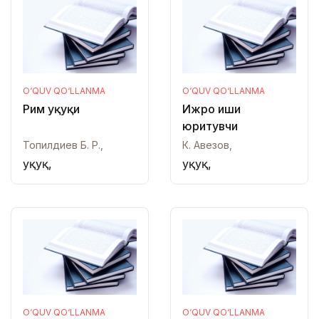
O‘QUV QO‘LLANMA
O‘QUV QO‘LLANMA
Рим ҳуқуқи
Ижро иши
юритувчи
Топилдиев Б. Р.,
К. Авезов,
Ҳуқуқ,
Ҳуқуқ,
O‘QUV QO‘LLANMA
O‘QUV QO‘LLANMA